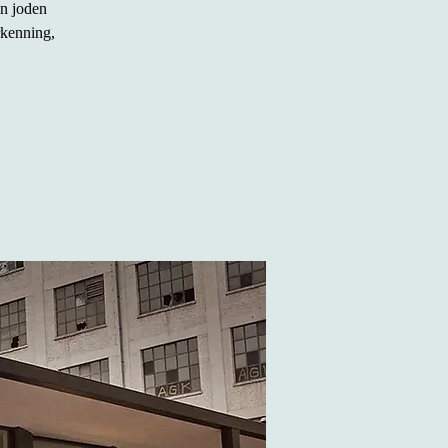
an joden
rkenning,