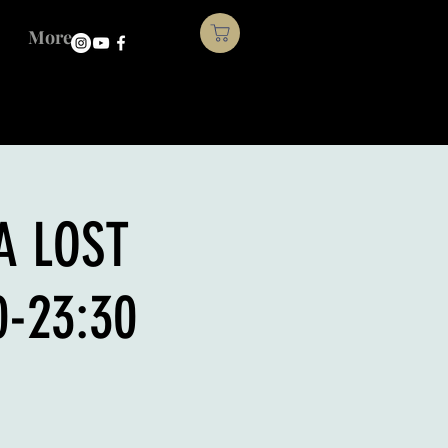
More
A LOST
-23:30