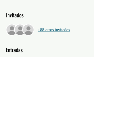
Invitados
+88 otros invitados
Entradas
Venta finalizada
Precio
De 11,75 € a 12,75 €
Compartir este evento